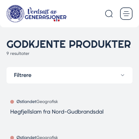
Hopp
til
hovedinnhold
GODKJENTE PRODUKTER
9 resultater
Filtrere
Østlandet
Geografisk
Høgfjellslam fra Nord-Gudbrandsdal
Østlandet
Geografisk