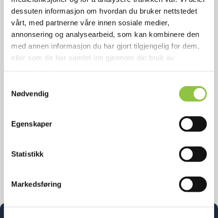
Østlandet
Geografisk
dessuten informasjon om hvordan du bruker nettstedet
Ringerikspotet
vårt, med partnerne våre innen sosiale medier,
annonsering og analysearbeid, som kan kombinere den
med annen informasjon du har gjort tilgjengelig for dem,
eller som de har samlet inn gjennom din bruk av
Østlandet
Geografisk
tjenestene deres.
Telemarksepler
Samtykkevalg
Nødvendig
Østlandet
Geografisk
Egenskaper
Telemarksmoreller
Statistikk
Østlandet
Geografisk
Markedsføring
Telemarksplommer