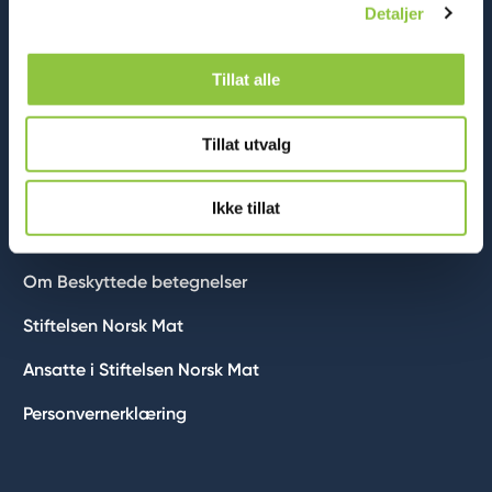
Detaljer
Tillat alle
Tillat utvalg
Stiftelsen Norsk Mat er en uavhengig stiftelse som
bidrar til økt mangfold, kvalitet og verdiskaping i norsk
Ikke tillat
matproduksjon
Om Beskyttede betegnelser
Stiftelsen Norsk Mat
Ansatte i Stiftelsen Norsk Mat
Personvernerklæring