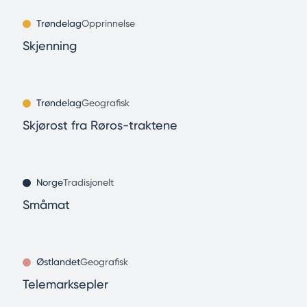
Trøndelag
Opprinnelse
Skjenning
Trøndelag
Geografisk
Skjørost fra Røros-traktene
Norge
Tradisjonelt
Småmat
Østlandet
Geografisk
Telemarksepler