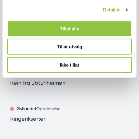
Europa
Opprinnelse
Detaljer
Prosciutto di San Daniele
Tillat alle
Østlandet
Geografisk
Rakfisk fra Valdres
Tillat utvalg
Ikke tillat
Østlandet
Geografisk
Rein fra Jotunheimen
Østlandet
Opprinnelse
Ringerikserter