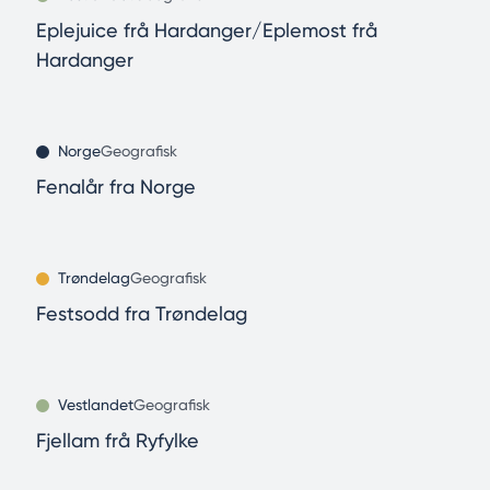
Eplejuice frå Hardanger/Eplemost frå
Hardanger
Norge
Geografisk
Fenalår fra Norge
Trøndelag
Geografisk
Festsodd fra Trøndelag
Vestlandet
Geografisk
Fjellam frå Ryfylke