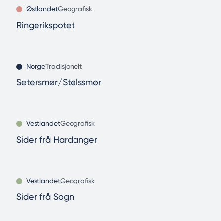
Østlandet
Geografisk
Ringerikspotet
Norge
Tradisjonelt
Setersmør/Stølssmør
Vestlandet
Geografisk
Sider frå Hardanger
Vestlandet
Geografisk
Sider frå Sogn