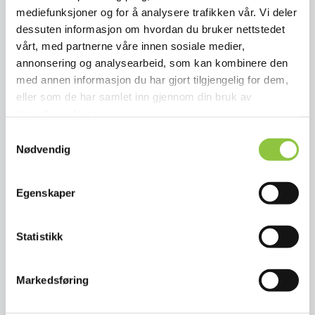
Økologisk Tjukkmjølk fra Røros
mediefunksjoner og for å analysere trafikken vår. Vi deler
dessuten informasjon om hvordan du bruker nettstedet
vårt, med partnerne våre innen sosiale medier,
annonsering og analysearbeid, som kan kombinere den
Europa
Opprinnelse
med annen informasjon du har gjort tilgjengelig for dem,
Parmigiano Reggiano
eller som de har samlet inn gjennom din bruk av
tjenestene deres.
Samtykkevalg
Nødvendig
Norge
Geografisk
Pinnekjøtt fra Norge
Egenskaper
Europa
Opprinnelse
Statistikk
Prosciutto di Parma
Markedsføring