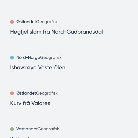
Østlandet
Geografisk
Høgfjellslam fra Nord-Gudbrandsdal
Nord-Norge
Geografisk
Ishavsrøye Vesterålen
Østlandet
Geografisk
Kurv frå Valdres
Vestlandet
Geografisk