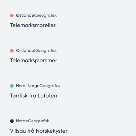
Østlandet
Geografisk
Telemarksmoreller
Østlandet
Geografisk
Telemarksplommer
Nord-Norge
Geografisk
Tørrfisk fra Lofoten
Norge
Geografisk
Villsau frå Norskekysten