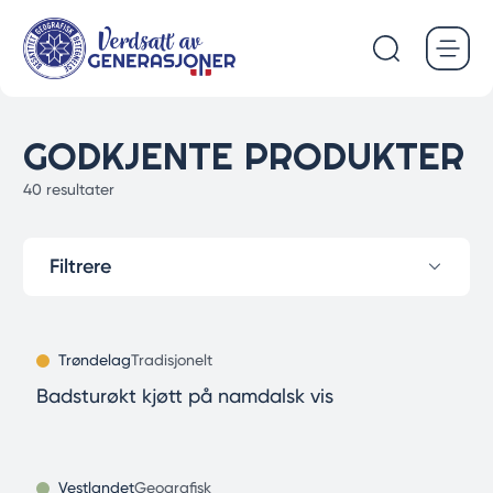
Hopp
til
hovedinnhold
GODKJENTE PRODUKTER
40 resultater
Filtrere
Trøndelag
Tradisjonelt
Badsturøkt kjøtt på namdalsk vis
Vestlandet
Geografisk