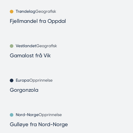
Trøndelag
Geografisk
Fjellmandel fra Oppdal
Vestlandet
Geografisk
Gamalost frå Vik
Europa
Opprinnelse
Gorgonzola
Nord-Norge
Opprinnelse
Gulløye fra Nord-Norge