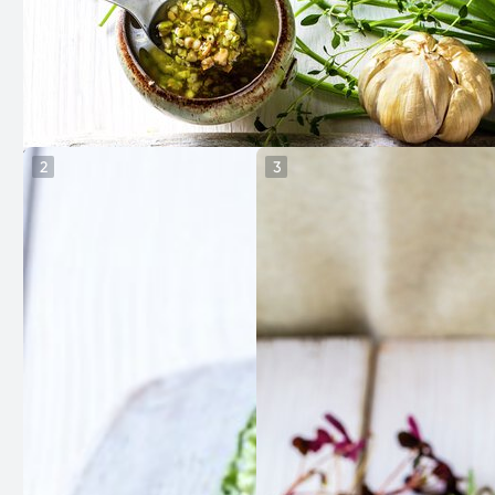
2
3
Ein robust villsau med lang historie
Villsau har ei bemerkelsesverdig historie og var