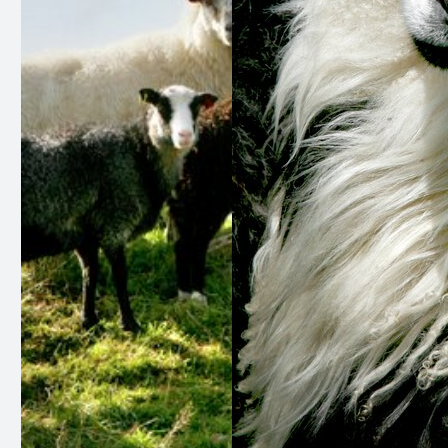
heile året, takka vere evna til å grave seg ned i
snøen og finne mat som lyng, gras og tang.
Dette gjer dei unike blant saueraser i Noreg.
Smaken av norskekysten
Kjøttet frå villsau har ein særegen smak som kjem
frå kombinasjonen av beiteforhold og rase. Om
vinteren er lyng hovuddelen av kosten, men
sauene et også gras, einer, tang og tare. Dette
gir kjøttet ein mild, men aromatisk smak som
minner om landskapet dei beiter i.
Kystlyngheia, ein unik landskapstype langs den
ytre kyststripa, er grunnlaget for sauenes