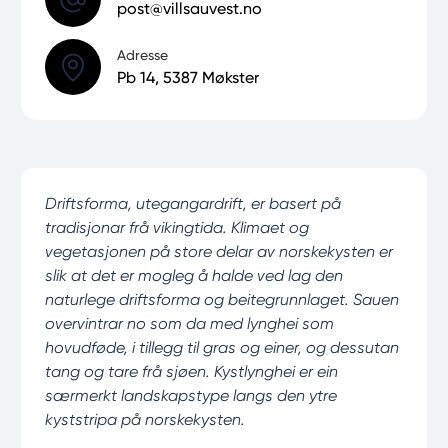
post@villsauvest.no
Adresse
Pb 14, 5387 Møkster
Driftsforma, utegangardrift, er basert på
tradisjonar frå vikingtida. Klimaet og
vegetasjonen på store delar av norskekysten er
slik at det er mogleg å halde ved lag den
naturlege driftsforma og beitegrunnlaget. Sauen
overvintrar no som da med lynghei som
hovudføde, i tillegg til gras og einer, og dessutan
tang og tare frå sjøen. Kystlynghei er ein
særmerkt landskapstype langs den ytre
kyststripa på norskekysten.