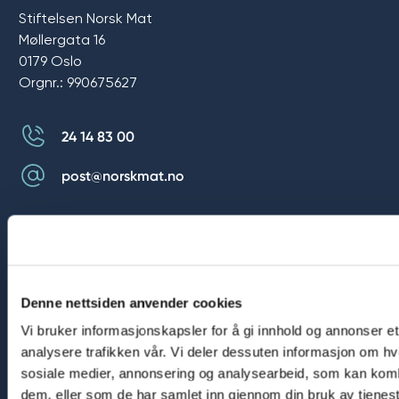
Stiftelsen Norsk Mat
Møllergata 16
0179 Oslo
Orgnr.: 990675627
24 14 83 00
post@norskmat.no
Våre kanaler
Denne nettsiden anvender cookies
Facebook
Vi bruker informasjonskapsler for å gi innhold og annonser et
Instagram
analysere trafikken vår. Vi deler dessuten informasjon om hv
sosiale medier, annonsering og analysearbeid, som kan kombi
dem, eller som de har samlet inn gjennom din bruk av tjenes