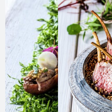
nær utrydding fleire gonger. I dag er den originale
stammen av Gammalnorsk sau bevart i det vakre
området Austevoll i Hordaland. Det har vore
avgjerande redningsaksjonar på 1950- og 1980-
talet for å sikre overlevinga av denne verdifulle
sauerasen.
No stammar all Gammalnorsk sau i Noreg frå
Austevoll. Denne rasen, også tidlegare kjent som
villsau eller utegangssau, er sannsynlegvis den
siste gjenlevande resten av den opphavlege
norske og europeiske landsauen. I fleire hundreår
dominerte Gammalnorsk sau sauepopulasjonen i
Noreg, heilt fram til slutten av 1800-talet.