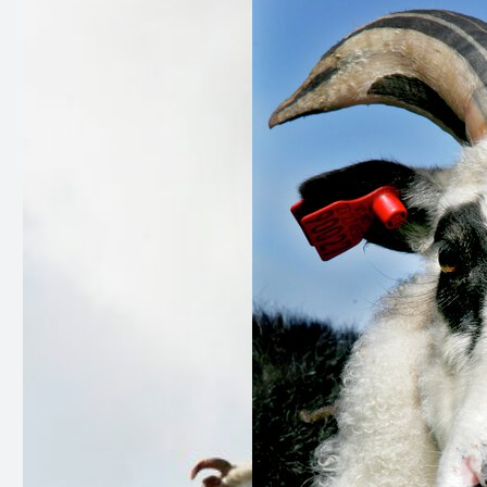
Kva er Gammalnorsk sau?
Gammalnorsk sau, ofte kalla villsau eller
gammelnorsk spælsau, er ein av dei eldste
sauerasane i Noreg og ein direkte etterkomar av
den opphavlege norske og europeiske landsauen.
Denne sauen har vore ein del av norsk jordbruk i
fleire hundreår og var den dominerande
sauerasen i Noreg fram til slutten av 1800-talet.
Sauene er små og lette, men robuste og tilpassa
dei tøffe forholda langs kysten. Dei kan beite ute