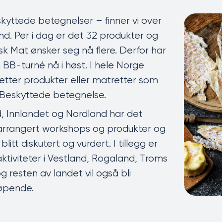
skyttede betegnelser – finner vi over
nd. Per i dag er det 32 produkter og
sk Mat ønsker seg nå flere. Derfor har
 BB-turné nå i høst. I hele Norge
 etter produkter eller matretter som
å Beskyttede betegnelse.
d, Innlandet og Nordland har det
t arrangert workshops og produkter og
litt diskutert og vurdert. I tillegg er
ktiviteter i Vestland, Rogaland, Troms
 resten av landet vil også bli
løpende.