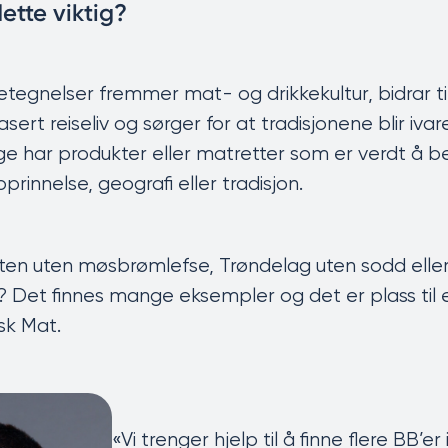
dette viktig?
tegnelser fremmer mat- og drikkekultur, bidrar ti
ert reiseliv og sørger for at tradisjonene blir ivare
rge har produkter eller matretter som er verdt å b
prinnelse, geografi eller tradisjon.
lten uten møsbrømlefse, Trøndelag uten sodd elle
Det finnes mange eksempler og det er plass til e
sk Mat.
«Vi trenger hjelp til å finne flere BB’er