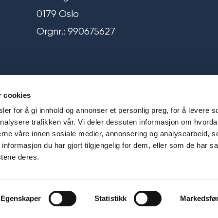
0179 Oslo
Orgnr.: 990675627
r cookies
24 14 83 00
er for å gi innhold og annonser et personlig preg, for å levere s
post@norskmat.no
nalysere trafikken vår. Vi deler dessuten informasjon om hvorda
nerne våre innen sosiale medier, annonsering og analysearbeid, 
formasjon du har gjort tilgjengelig for dem, eller som de har sa
stene deres.
Egenskaper
Statistikk
Markedsfø