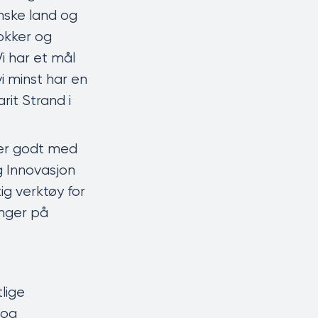
anske land og
okker og
i har et mål
i minst har en
arit Strand i
ider godt med
g Innovasjon
ig verktøy for
inger på
lige
 og