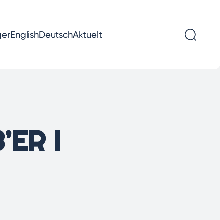
ger
English
Deutsch
Aktuelt
’ER I