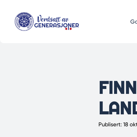
Hopp
til
hovedinnhold
Go
FINN
LAN
Publisert: 18 o