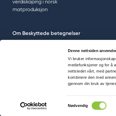
verdiskaping i norsk
matproduksjon
Om Beskyttede betegnelser
Stiftelsen Norsk Mat
Denne nettsiden anvende
Ansatte i Stiftelsen Norsk Mat
Vi bruker informasjonskapsl
mediefunksjoner og for å a
Personvernerklæring
nettstedet vårt, med part
kombinere den med annen in
gjennom din bruk av tjene
Samtykkevalg
Nødvendig