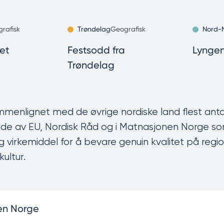
rafisk
Trøndelag
Geografisk
Nord-
et
Festsodd fra
Lynge
Trøndelag
menlignet med de øvrige nordiske land flest anta
de av EU, Nordisk Råd og i Matnasjonen Norge s
g virkemiddel for å bevare genuin kvalitet på regi
kultur.
en Norge