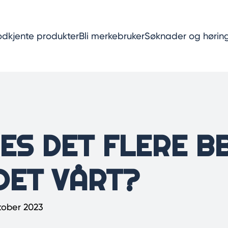
dkjente produkter
Bli merkebruker
Søknader og hørin
ES DET FLERE BB
DET VÅRT?
ktober 2023