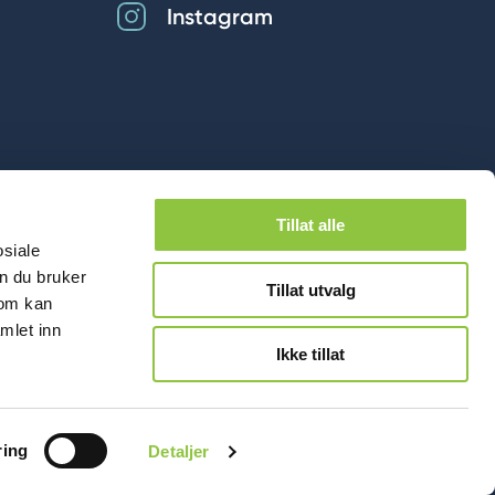
Instagram
Tillat alle
osiale
n du bruker
Tillat utvalg
som kan
mlet inn
Ikke tillat
ring
Detaljer