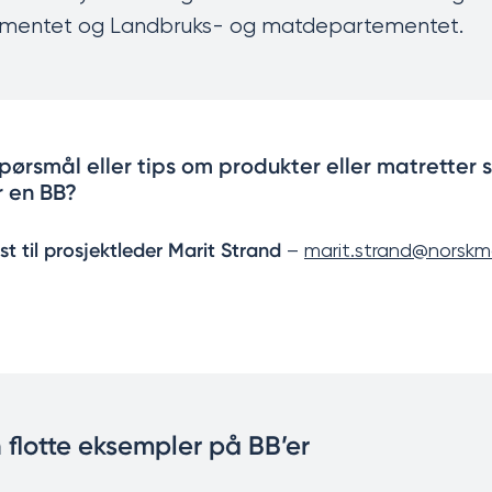
tementet og Landbruks- og matdepartementet.
pørsmål eller tips om produkter eller matretter
r en BB?
t til prosjektleder Marit Strand
–
marit.strand@norskm
 flotte eksempler på BB’er