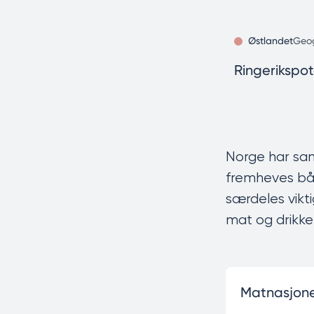
Østlandet
Geog
Ringerikspot
Norge har sam
fremheves bå
særdeles vikti
mat og drikke
Matnasjon