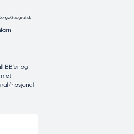
Norge
Geografisk
nlam
ll BB’er og
om et
onal/nasjonal