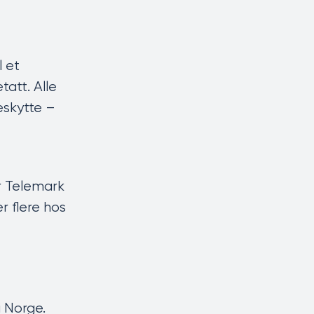
l et
tatt. Alle
eskytte –
r Telemark
r flere hos
 i Norge.