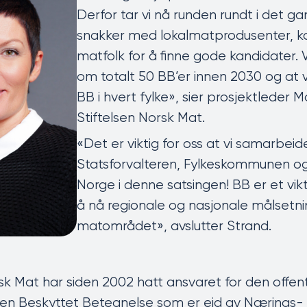
Derfor tar vi nå runden rundt i det g
snakker med lokalmatprodusenter, k
matfolk for å finne gode kandidater. V
om totalt 50 BB’er innen 2030 og at v
BB i hvert fylke​», sier prosjektleder M
Stiftelsen Norsk Mat.
«Det er viktig for oss at vi samarbe
Statsforvalteren, Fylkeskommunen o
Norge i denne satsingen! BB er et vikt
å nå regionale og nasjonale målsetn
matområdet», avslutter Strand.
sk Mat har siden 2002 hatt ansvaret for den offent
en Beskyttet Betegnelse som er eid av Nærings-