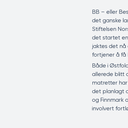
BB – eller Be
det ganske la
Stiftelsen Nor
det startet en
jaktes det nå
fortjener å f
Både i Østfol
allerede blit
matretter har b
det planlagt a
og Finnmark og
involvert fort