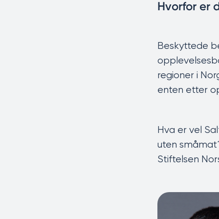
Hvorfor er 
Beskyttede be
opplevelsesbas
regioner i No
enten etter op
Hva er vel Sa
uten småmat? 
Stiftelsen Nor