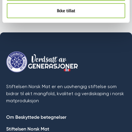
Festivalen arrangeres i Trondheim 6.–8. august
og byr på et bredt program med smaker,
Ikke tillat
kunnskap og opplevelser.
Stiftelsen Norsk Mat er en uavhengig stiftelse som
bidrar til økt mangfold, kvalitet og verdiskaping i norsk
matproduksjon
Om Beskyttede betegnelser
Stiftelsen Norsk Mat