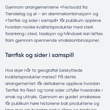
Gjennom arrangementene «Festsodd fra
Trøndelag og øl – en drømmekombinasjon» og
«Tørrfisk og sider i samspill» får publikum oppleve
hvordan norske kvalitetsprodukter med sterk
forankring i sted, tradisjon og håndverk kan løftes
fram gjennom spennende smakskombinasjoner.
Tørrfisk og sider i samspill
Hva skjer når to geografisk beskyttede
kvalitetsprodukter møtes? På dette
arrangementet får deltakerne oppleve hvordan
Tørrfisk fra Røst og norsk sider utfyller hverandre i
smak og uttrykk. Gjennom en guidet smaksreise
får publikum høre historiene bak produktene og
lære mer om hvordan natur, klima og tradisjon