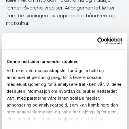
former råvarene vi spiser. Arrangementet løfter
fram betydningen av opprinnelse, håndverk og
matkultur.
Les mer hos Trøndersk Matfestival
Denne nettsiden anvender cookies
Tørrfisk og sider i samspill
Vi bruker informasjonskapsler for å gi innhold og
annonser et personlig preg, for å levere sosiale
mediefunksjoner og for å analysere trafikken vår. Vi deler
Festsodd og øl – tradisjon møter nye
dessuten informasjon om hvordan du bruker nettstedet
smaker
vårt, med partnerne våre innen sosiale medier,
annonsering og analysearbeid, som kan kombinere den
Festsodd fra Trøndelag er et av Norges mest
med annen informasjon du har gjort tilgjengelig for dem,
eller som de har samlet inn gjennom din bruk av
kjente produkter med beskyttet geografisk
tjenestene deres.
betegnelse. Under dette arrangementet får